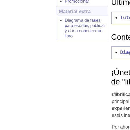
Últim
Promocionar
Material extra
Tut
Diagrama de fases
para escribir, publicar
y dar a cononcer un
Cont
libro
Dia
¡Úne
de "l
r/librific
principa
experie
estás int
Por ahor