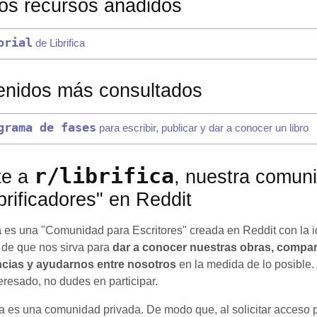
os recursos añadidos
orial
de Librifica
enidos más consultados
grama de fases
para escribir, publicar y dar a conocer un libro
r/librifica
te a
, nuestra comun
ibrificadores" en Reddit
a
es una "Comunidad para Escritores" creada en Reddit con la 
l de que nos sirva para
dar a conocer nuestras obras, compar
ncias y ayudarnos entre nosotros
en la medida de lo posible. 
eresado, no dudes en participar.
a es una comunidad privada. De modo que, al solicitar acceso 