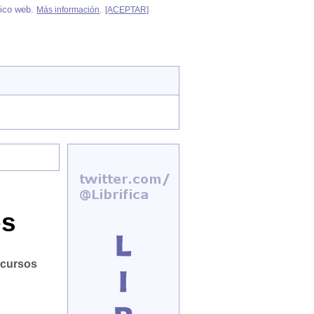
áfico web.
.
Más información
[ACEPTAR]
es
ecursos