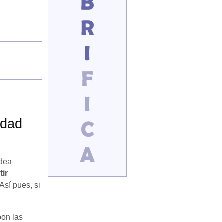
idad
idea
tir
Así pues, si
pon las