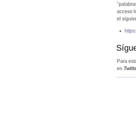
"palabra
acceso l
el siguie
https
Sígu
Para est
en
Twitt