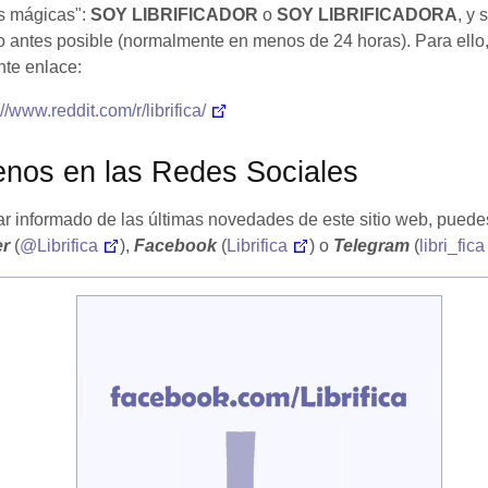
s mágicas":
SOY LIBRIFICADOR
o
SOY LIBRIFICADORA
, y 
o antes posible (normalmente en menos de 24 horas). Para ello,
nte enlace:
://www.reddit.com/r/librifica/
enos en las Redes Sociales
ar informado de las últimas novedades de este sitio web, puede
er
(
@Librifica
),
Facebook
(
Librifica
) o
Telegram
(
libri_fica