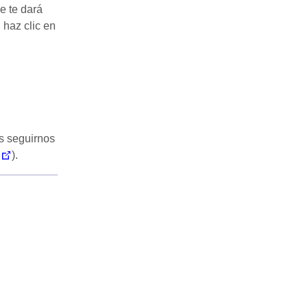
se te dará
 haz clic en
s seguirnos
).