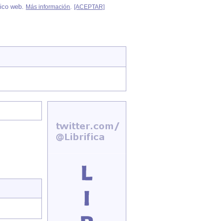
áfico web.
.
Más información
[ACEPTAR]