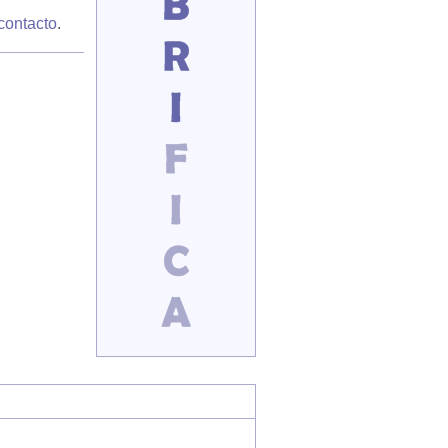
contacto
.